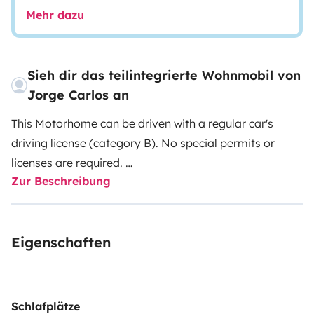
Mehr dazu
Sieh dir das teilintegrierte Wohnmobil von
Jorge Carlos an
This Motorhome can be driven with a regular car's
driving license (category B). No special permits or
licenses are required.
Zur Beschreibung
Available for pickups at Sevilla airport (*) (See terms
and conditions below)
It is parked in a private parking lot in Guillena, 20 km
Eigenschaften
from Seville, where during your trip you can leave your
vehicle (guarded parking 24h.)
Price includes: Bed Linen (on your request), cutlery,
dishware, camping table and chairs
Schlafplätze