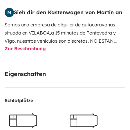
Sieh dir den Kastenwagen von Martín an
M
Somos una empresa de alquiler de autocaravanas
situada en VILABOA,a 15 minutos de Pontevedra y
Vigo. nuestros vehículos son discretos, NO ESTAN
Zur Beschreibung
ROTULADOS.
Atención telefónica las 24h para
solucionar cualquier duda
Alquilamos esta camper de 4
plazas con 2 camas dobles, y motor Citroen de
Eigenschaften
160cv
Incluye 400km diarios ,para alquileres de más de
7 días son ilimitados y para los alquileres de
temporada alta también son ilimitados.
Disponemos
de ofertas para esta temporada
Schlafplätze