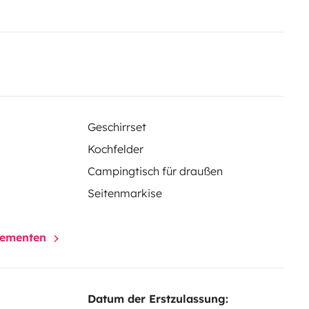
vos draps, couettes et oreillers !
Geschirrset
Kochfelder
Campingtisch für draußen
Seitenmarkise
elementen
Datum der Erstzulassung: