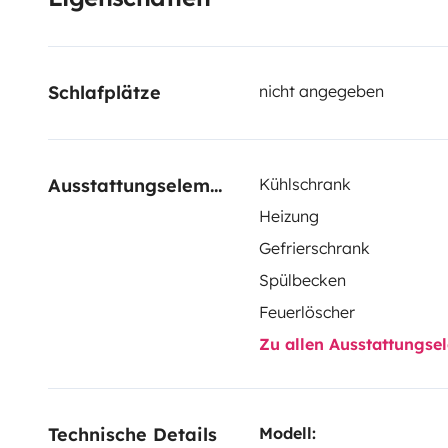
risques!
*Nota : seul le matelas est fourni, pensez à 
(ou à défaut à vos sacs de couchage)
Schlafplätze
nicht angegeben
Ausstattungselemente
Kühlschrank
Heizung
Gefrierschrank
Spülbecken
Feuerlöscher
Zu allen Ausstattungs
Technische Details
Modell: