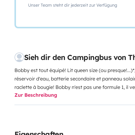
Unser Team steht dir jederzeit zur Verfügung
Sieh dir den Campingbus von 
Bobby est tout équipé! Lit queen size (ou presque!...)*,
réservoir d'eau, batterie secondaire et panneau sola
raclette à bougie!
Bobby n'est pas une formule 1, il v
Zur Beschreibung
d'admirer le paysage! Il refuse donc de prendre l'aut
90 à l'heure.
Bobby habite à Trangy, d'où il peut vou
d'aventures: Escapade dans le Morvan, randonnées da
sur les bords de Loire ou le long des canaux Nivernai
Bourguignons,...
Il nécessite un peu de délicatesse...m
Eigenschaften