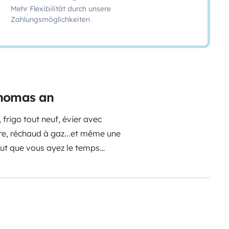
Mehr Flexibilität durch unsere
Zahlungsmöglichkeiten
Thomas an
 frigo tout neuf, évier avec
ire, réchaud à gaz...et même une
eut que vous ayez le temps
oroute et ne dépasse jamais les
s emmener pour tout un tas
ns le Massif Central, parcours
s, tournée des vignobles
ais ouf! Il est assuré tous