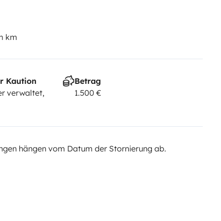
em km
r Kaution
Betrag
r verwaltet,
1.500 €
ngen hängen vom Datum der Stornierung ab.