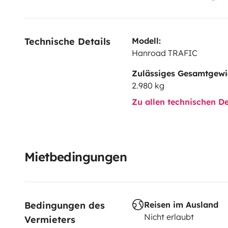
35 l de réserve d'eau, complétée par un bidon rigide 
Cela fait 5 ans que j'ai osé franchir le cap de louer mo
et soigneux, ce qui a été le cas pour chacun de nos lo
Technische Details
Modell:
véhicule est fait pour être partagé avec vous aussi !
Hanroad TRAFIC
Zulässiges Gesamtgewi
2.980 kg
Zu allen technischen De
Mietbedingungen
Bedingungen des 
Reisen im Ausland
Nicht erlaubt
Vermieters