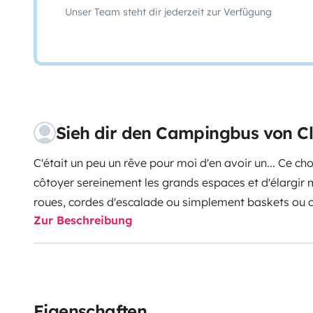
Unser Team steht dir jederzeit zur Verfügung
Sieh dir den Campingbus von C
C'était un peu un rêve pour moi d'en avoir un... Ce c
côtoyer sereinement les grands espaces et d'élargir 
roues, cordes d'escalade ou simplement baskets ou cha
Zur Beschreibung
brille !
Car lire ou faire la sieste au bord d'une rivière ou ave
une belle perspective.
Je peux aussi vous partager des itinéraires plus ou m
Hautes Alpes... si vous le souhaitez !
Eigenschaften