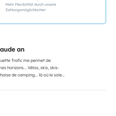
Mehr Flexibilität durch unsere
Zahlungsmöglichkeiten
laude an
houette Trafic me permet de
mes horizons...
Vélos, skis, skis-
ise de camping... là où le soleil
c un joli point de vue est aussi
oins sauvages, entre Diois et