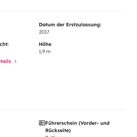
de 25L.
n fourgon... Si vous êtes attentifs
cataires jusqu'ici, ce formidable
Datum der Erstzulassung:
2017
cht:
Höhe
1,9 m
tails
Führerschein (Vorder- und
Rückseite)