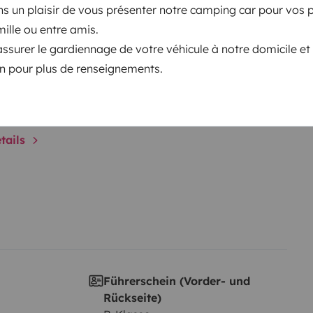
s un plaisir de vous présenter notre camping car pour vos p
ille ou entre amis.
surer le gardiennage de votre véhicule à notre domicile et
Datum der Erstzulassung:
on pour plus de renseignements.
2010
cht:
Höhe
2,8 m
tails
Führerschein (Vorder- und
Rückseite)