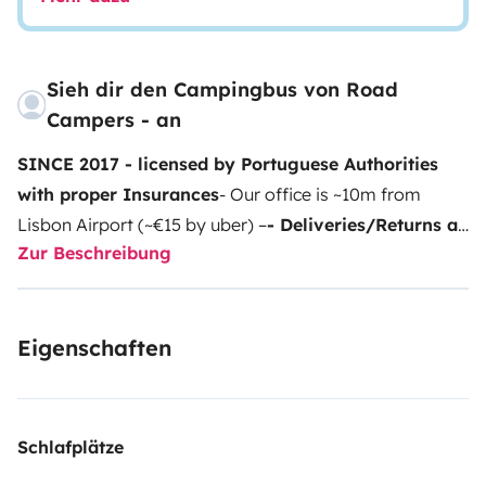
Sieh dir den Campingbus von Road
Campers - an
SINCE 2017 - licensed by Portuguese Authorities
with proper Insurances
- Our office is ~10m from
Lisbon Airport (~€15 by uber) –
- Deliveries/Returns at
Zur Beschreibung
weekends/holidays - additional cost of €35 (unique
amount - paid on the day of check-in -
Ideal for a
couple or 2 friends who want to squeeze the most of
Eigenschaften
it!
• Manual transmission, easy to drive on tighter roads
without any constraints with average diesel
consumption of
5L/100km. Class 1 (Tolls)
• This
camper drives and sleeps 2 (bed size 190-205cm L x
Schlafplätze
140cm W).
•
Fully equipped with a Bedding Linen
-