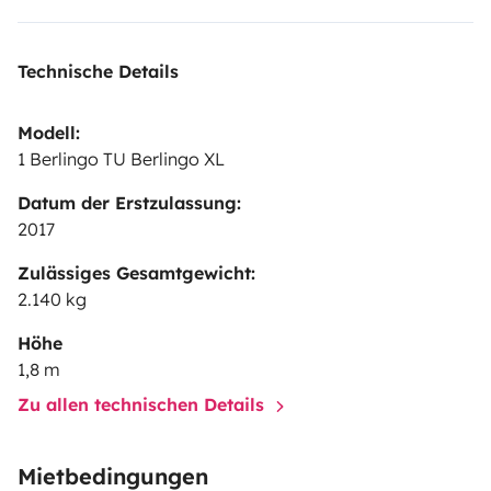
to have a great experience! We treat our Clients as
we would like to be treated.
Are you in? Come try it
Technische Details
✌
Modell:
1 Berlingo TU Berlingo XL
Datum der Erstzulassung:
2017
Zulässiges Gesamtgewicht:
2.140 kg
Höhe
1,8 m
Zu allen technischen Details
Mietbedingungen