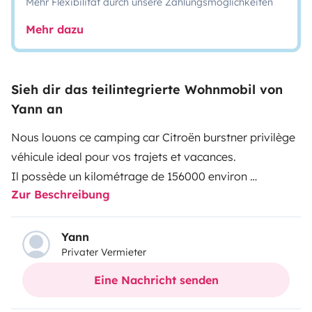
Mehr Flexibilität durch unsere Zahlungsmöglichkeiten
Mehr dazu
Sieh dir das teilintegrierte Wohnmobil von
Yann an
Nous louons ce camping car Citroën burstner privilège
véhicule ideal pour vos trajets et vacances.
Il possède un kilométrage de 156000 environ
Zur Beschreibung
Avec un moteur diesel sa consommation est de
9l/100km.
Sa longueur 7.2m, sa hauteur 2. 8m, sa largeur 2.2m
Yann
Privater Vermieter
permet d'accueillir confortablement 4 personnes avec
4 ceintures de sécurité.
Eine Nachricht senden
A l'intérieur vous trouverez une cuisine centrale