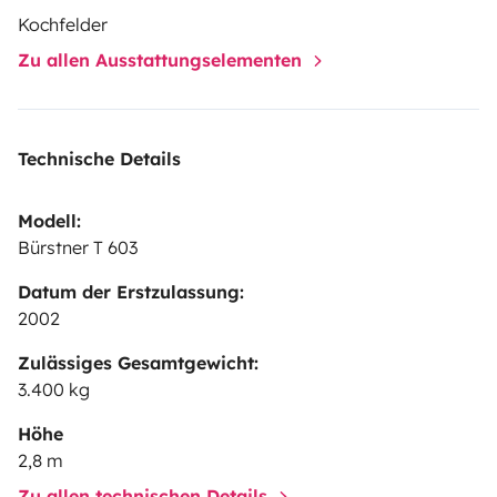
euros par vélo.
Kochfelder
N' hésitez pas à nous contacter pour de plus amples
Zu allen Ausstattungselementen
informations.
Technische Details
Modell:
Bürstner T 603
Datum der Erstzulassung:
2002
Zulässiges Gesamtgewicht:
3.400 kg
Höhe
2,8 m
Zu allen technischen Details