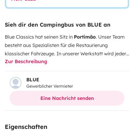
Sieh dir den Campingbus von BLUE an
Blue Classics hat seinen Sitz in
Portimão
. Unser Team
besteht aus Spezialisten für die Restaurierung
klassischer Fahrzeuge. In unserer Werkstatt wird jeder
Zur Beschreibung
Van und jedes Wohnmobil sorgfältig restauriert, wobei
sein ursprünglicher Charakter erhalten und gleichzeitig
der Komfort für modernes Vanlife optimiert wird.
Jedes
BLUE
Gewerblicher Vermieter
Fahrzeug erhält:
🔧 Eine vollständige technische
Überholung
🛏️ Sorgfältig integrierte
Eine Nachricht senden
Komfortverbesserungen
✅ Strenge
Qualitätskontrollen
...damit Sie Ihre Reise sicher,
zuverlässig und entspannt genießen können.
🚐 Die
Eigenschaften
Fahrzeuge werden direkt an unserer Werkstatt in