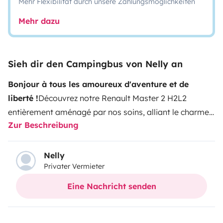
Mehr Flexibilität durch unsere Zahlungsmöglichkeiten
Mehr dazu
Sieh dir den Campingbus von Nelly an
Bonjour à tous les amoureux d'aventure et de
liberté !
​Découvrez notre Renault Master 2 H2L2
entièrement aménagé par nos soins, alliant le charme
Zur Beschreibung
du fait-maison à des équipements techniques haut de
gamme. Sa hauteur (H2) vous permet de tenir debout
confortablement à l'intérieur, et sa longueur (L2) offre
Nelly
Privater Vermieter
un espace de vie généreux tout en restant très
maniable sur la route.​C'est le compagnon idéal pour
Eine Nachricht senden
une escapade en couple, un week-end prolongé ou des
vacances prolongées au plus près de la nature.