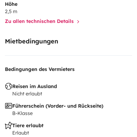
Discrétion & Luminosité : Équipé de fenêtres latérales
Höhe
teintées spécifiques aux vans aménagés, pour profiter
2,5 m
de la vue tout en préservant votre intimité.
Zu allen technischen Details
Vous n avez plus qu'à rouler et profiter 😁
Mietbedingungen
Bedingungen des Vermieters
Reisen im Ausland
Nicht erlaubt
Führerschein (Vorder- und Rückseite)
B-Klasse
Tiere erlaubt
Erlaubt