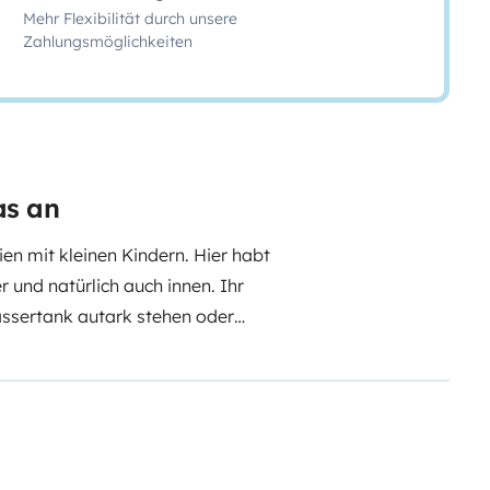
Mehr Flexibilität durch unsere
Zahlungsmöglichkeiten
as an
ien mit kleinen Kindern.
Hier habt
nd natürlich auch innen. Ihr
assertank autark stehen oder
 Alkoven ist riesig und eine tolle
reit und nicht minder gemütlich.
ellplätze anfahren. Alles für den
wie Tisch, Stühle, Gasgrill und
Berti freut sich auf euch.