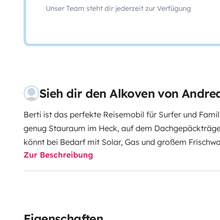
Unser Team steht dir jederzeit zur Verfügung
Sieh dir den Alkoven von Andre
Berti ist das perfekte Reisemobil für Surfer und Famil
genug Stauraum im Heck, auf dem Dachgepäckträger u
könnt bei Bedarf mit Solar, Gas und großem Frischw
Zur Beschreibung
einen Stellplatz mit Landstrom ansteuern.
Das Bett im
Höhle für die Kleinen. Das Querbett hinten ist 1,30m b
Mit einer Länge von unter 7m könnt ihr auch kleiner St
unbeschwerten Urlaub ist an Bord.
Campingequipment 
Hängematte könnt ihr ebenfalls von uns bekommen.
Eigenschaften