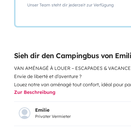
Unser Team steht dir jederzeit zur Verfügung
Sieh dir den Campingbus von Emil
VAN AMÉNAGÉ À LOUER – ESCAPADES & VACANCES
Envie de liberté et d’aventure ?
Louez notre van aménagé tout confort, idéal pour pa
Zur Beschreibung
en couple ou en famille avec un enfant.
✨ Le van comprend :
•4 Couchages confortables
Emilie
Privater Vermieter
• Coin repas• Rangements•
• Cuisine équipée évier 2 plaques de gaz