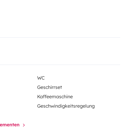
rir la Bretagne, dormir face à la
WC
 en main facile.
Geschirrset
ons, photos ou disponibilités.
Kaffeemaschine
Geschwindigkeitsregelung
elementen