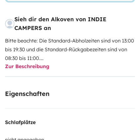
Sieh dir den Alkoven von INDIE
CAMPERS an
Bitte beachte: Die Standard-Abholzeiten sind von 13:00
bis 19:30 und die Standard-Rückgabezeiten sind von
08:30 bis 11:00.
Zur Beschreibung
Indie Campers bietet einen 24-Stunden-Abhol- und
Bringservice mit flexiblen Ankunfts- und
Eigenschaften
Abfahrtszeiten. Während der regulären Geschäftszeiten
ist der Service kostenlos. Sollten diese Zeiten nicht in
Ihren Zeitplan passen, garantieren wir Ihnen dennoch
Flexibilität und bieten gegen eine zusätzliche Gebühr
Schlafplätze
auch außerhalb der regulären Geschäftszeiten
Unterstützung an.
nicht angegeben