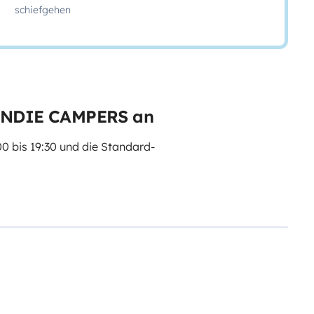
schiefgehen
 INDIE CAMPERS an
00 bis 19:30 und die Standard-
ingservice mit flexiblen
Geschäftszeiten ist der Service
n passen, garantieren wir Ihnen
he Gebühr auch außerhalb der