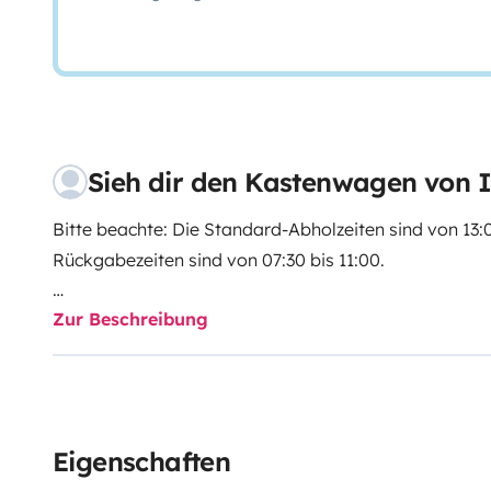
Sieh dir den Kastenwagen von
Bitte beachte: Die Standard-Abholzeiten sind von 13:
Rückgabezeiten sind von 07:30 bis 11:00.
Zur Beschreibung
Indie Campers bietet einen 24-Stunden-Abhol- und Br
Ankunfts- und Abfahrtszeiten. Während der regulären 
kostenlos. Sollten diese Zeiten nicht in Ihren Zeitpla
dennoch Flexibilität und bieten gegen eine zusätzlic
regulären Geschäftszeiten Unterstützung an.
Eigenschaften