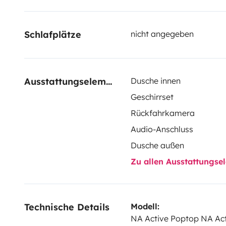
Mittelgroßer Camper mit Aufstelldach für zusätzlichen
Schlafplätze. Autark und für jedes Wetter geeignet. 
Schlafplätze
nicht angegeben
https://indiecampers.de/agb
Jede Buchung beinhaltet:
Ausstattungselemente
Dusche innen
- Bequeme Matratzen
Geschirrset
- Küchenset: Kochutensilien, Teller, Besteck, Schwam
Rückfahrkamera
- Reinigungsset
Audio-Anschluss
- 220V-Ladekabel mit Adapter
Dusche außen
- Unbegrenzte Kilometer
Zu allen Ausstattungs
- Basis-Schutzpaket
Technische Details
Modell:
Haustiere sind erlaubt, ein Tier pro Vermietung, mit
NA Active Poptop NA Ac