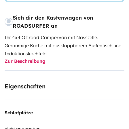
Sieh dir den Kastenwagen von
ROADSURFER an
Ihr 4x4 Offroad-Campervan mit Nasszelle.
Geräumige Küche mit ausklappbarem Außentisch und
Induktionskochfeld.
Zur Beschreibung
Nasszelle mit Dusche und Toilette.
Luftheizung. 4 Sitzplätze und 2 Schlafplätze.
Mehr Infos & AGB: https://roadsurfer.com/wp-
Eigenschaften
content/uploads/roadsurfer-RENT-TermsConditions-
2026-1-15-DE.pdf
Der Mieter muss eine eigene Haftpflicht-, Kollisions-
Schlafplätze
und Vollkaskoversicherung abschließen. Die
Versicherung von Roadsurfer gilt subsidiär und ergänzt
nicht angegeben