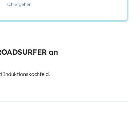
schiefgehen
n ROADSURFER an
 Induktionskochfeld.
ent/uploads/roadsurfer-RENT-
 und Vollkaskoversicherung
sidiär und ergänzt die