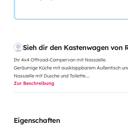
Sieh dir den Kastenwagen vo
Ihr 4x4 Offroad-Campervan mit Nasszelle.
Geräumige Küche mit ausklappbarem Außentisch und
Nasszelle mit Dusche und Toilette.
Zur Beschreibung
Luftheizung. 4 Sitzplätze und 2 Schlafplätze.
Mehr Infos & AGB: https://roadsurfer.com/wp-cont
TermsConditions-2026-1-15-DE.pdf
Der Mieter muss eine eigene Haftpflicht-, Kollisions-
Eigenschaften
abschließen. Die Versicherung von Roadsurfer gilt sub