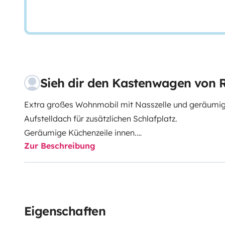
Sieh dir den Kastenwagen vo
Extra großes Wohnmobil mit Nasszelle und geräumig
Aufstelldach für zusätzlichen Schlafplatz.
Geräumige Küchenzeile innen.
Zur Beschreibung
Extra große Nasszelle mit Warmwasserdusche und Toi
Luftheizung. 4 Sitzplätze und 4 Schlafplätze.
Mehr Infos & AGB: https://roadsurfer.com/wp-cont
TermsConditions-2026-1-15-DE.pdf
Eigenschaften
Der Mieter muss eine eigene Haftpflicht-, Kollisions-