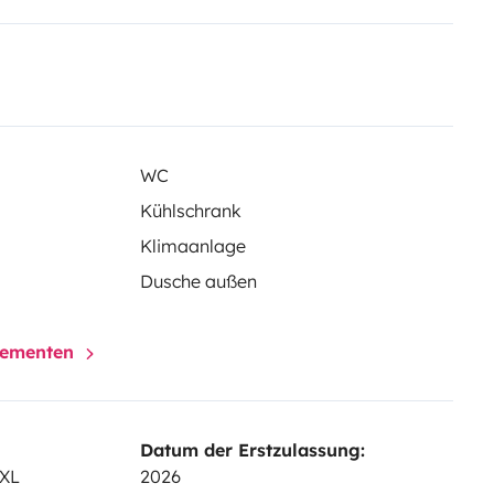
sidiär und ergänzt die
WC
Kühlschrank
Klimaanlage
Dusche außen
elementen
Datum der Erstzulassung:
 XL
2026