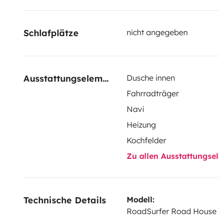
abschließen. Die Versicherung von Roadsurfer gilt sub
persönliche Versicherung des Mieters.
Schlafplätze
nicht angegeben
Ausstattungselemente
Dusche innen
Fahrradträger
Navi
Heizung
Kochfelder
Zu allen Ausstattungs
Technische Details
Modell:
RoadSurfer Road House