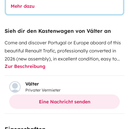
Mehr dazu
Sieh dir den Kastenwagen von Válter an
Come and discover Portugal or Europe aboard of this
beautiful Renault Trafic, professionally converted in
2026 (new assembly), in excellent condition, easy to
Zur Beschreibung
drive, allowing you to connect with nature in a simple
and comfortable way.
Válter
Privater Vermieter
Equipped with:
Eine Nachricht senden
- Cooking and eating utensils;
- Bed linen;