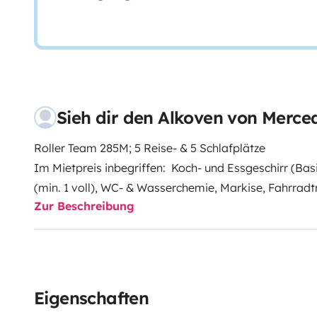
Sieh dir den Alkoven von Merce
Roller Team 285M; 5 Reise- & 5 Schlafplätze
Im Mietpreis inbegriffen: Koch- und Essgeschirr (Bas
(min. 1 voll), WC- & Wasserchemie, Markise, Fahrrad
Zur Beschreibung
mit 5 Stühlen, Kabelrolle, Adapter, Auffahrkeile, Deliz
Wunsch Vorzeltteppich. Hundezubehör: eingebaute H
Matraze & Hundedecke oder auf Wunsch Autohundeb
Aus hygienischen Gründen bitte wir Sie, Ihre eigene Be
Decken / Kissen) mitzubringen, Danke
Eigenschaften