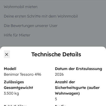
Wohnmobil mieten
Deine ersten Schritte mit dem Wohnmobil
Die Bewertungen unserer User
Hilfe für Mieter
Technische Details
VERMIETER
Wohnmobil vermieten
Modell
Datum der Erstzulassung
Mietvertrag
Benimar Tessoro 496
2026
Zulässiges
Anzahl der
Mietversicherung
Gesamtgewicht
Sicherheitsgurte (außer
Mietpannenhilfe
3.500 kg
Wohnwagen)
5
Hilfe für Vermieter