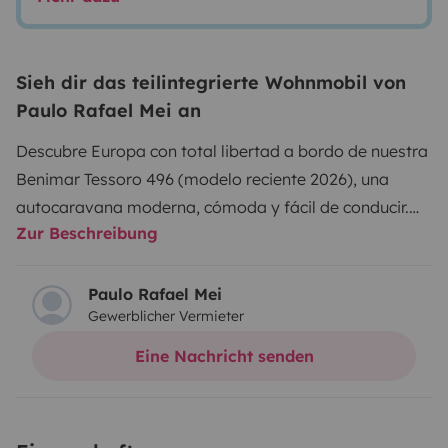
Sieh dir das teilintegrierte Wohnmobil von
Paulo Rafael Mei an
Descubre Europa con total libertad a bordo de nuestra
Benimar Tessoro 496 (modelo reciente 2026), una
autocaravana moderna, cómoda y fácil de conducir.
Zur Beschreibung
Con 7,43 m de largo, 2,30 m de ancho y 2,89 m de alto,
ofrece un excelente equilibrio entre espacio interior y
manejabilidad, ideal tanto para una primera
Paulo Rafael Mei
Gewerblicher Vermieter
experiencia como para viajes más largos. Equipada
con motor de 165 CV sobre base Ford Transit,
Eine Nachricht senden
garantiza una conducción segura, estable y agradable
en todo tipo de rutas. En el interior cuenta con un salón
cómodo y funcional con distribución perfecta, pensado