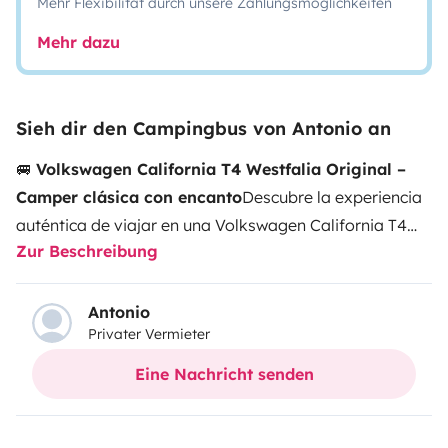
Mehr Flexibilität durch unsere Zahlungsmöglichkeiten
Mehr dazu
Sieh dir den Campingbus von Antonio an
🚐
Volkswagen California T4 Westfalia Original –
Camper clásica con encanto
Descubre la experiencia
auténtica de viajar en una Volkswagen California T4
Zur Beschreibung
Westfalia original del año 2000. Una camper mítica,
cómoda y llena de personalidad, perfecta para
escapadas junto al mar, rutas de montaña y viajes
Antonio
Privater Vermieter
con libertad total.
Compacta, fácil de conducir
y
mucho más práctica que una autocaravana grande,
Eine Nachricht senden
permite disfrutar de la aventura camper con el encanto
único de las Volkswagen clásicas.
✨ Equipamiento y