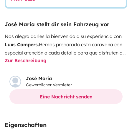
José Maria stellt dir sein Fahrzeug vor
Nos alegra darles la bienvenida a su experiencia con
Luxs Campers.
Hemos preparado esta caravana con
especial atención a cada detalle para que disfruten de
Zur Beschreibung
un viaje cómodo, seguro y lleno de buenos momentos.
Queremos que se sientan como en casa, con el
privilegio de despertar cada día en un lugar
José Maria
Gewerblicher Vermieter
diferente.
Disfruten de la libertad del camino, de los
paisajes, de las pequeñas pausas y de cada instante
Eine Nachricht senden
que este viaje le regale.
Porque el verdadero lujo no
es el destino... es la forma de viajar.
Si necesitan
cualquier cosa durante su estancia, estaremos
Eigenschaften
encantados de ayudarle.
Les deseamos una