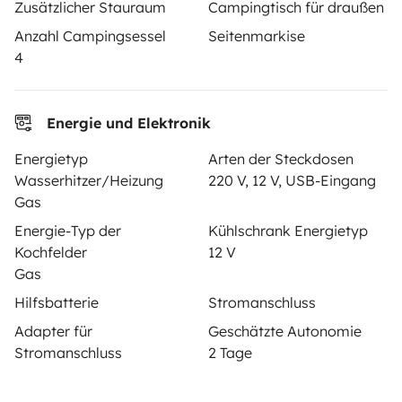
Zusätzlicher Stauraum
Campingtisch für draußen
Hilfe für Vermieter
Anzahl Campingsessel
Seitenmarkise
4
Energie und Elektronik
Sichere Zahlungsweisen
Ratenzahlung
Energietyp
Arten der Steckdosen
Wasserhitzer/Heizung
220 V, 12 V, USB-Eingang
Herunterladen im
Verfügbar auf
Gas
App Store
Google Play
Energie-Typ der
Kühlschrank Energietyp
Kochfelder
12 V
Gas
Blog
Kontakt
Offene Stellen
AGB
Hilfsbatterie
Stromanschluss
Adapter für
Geschätzte Autonomie
Datenschutz
Cookies
Stromanschluss
2 Tage
© 2026 Yescapa