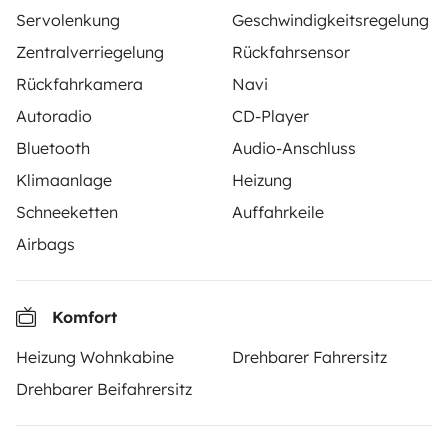
Servolenkung
Geschwindigkeitsregelung
Zentralverriegelung
Rückfahrsensor
Rückfahrkamera
Navi
Yescapa ist eine Plattform, die das Mieten von
Autoradio
CD-Player
Wohnmobilen und Campern zwischen Privatpersonen
Bluetooth
Audio-Anschluss
einfach und sicher macht. Wir agieren als Vermittler
Klimaanlage
Heizung
und bieten eine schlüsselfertige Lösung für Menschen,
die Wohnmobile von privat mieten möchten.
Schneeketten
Auffahrkeile
Airbags
Note 4.55/5 von 208 Kundenbewertungen auf Trusted
Shops
Komfort
Instagram
X
Pinterest
Facebook
Heizung Wohnkabine
Drehbarer Fahrersitz
Drehbarer Beifahrersitz
WOHNMOBIL MIETEN