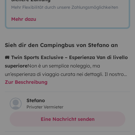
Mehr Flexibilität durch unsere Zahlungsmöglichkeiten
Mehr dazu
Sieh dir den Campingbus von Stefano an
🚐 Twin Sports Exclusive – Esperienza Van di livello
superiore
Non è un semplice noleggio, ma
un’esperienza di viaggio curata nei dettagli. Il nostro
Zur Beschreibung
Twin Sports su Fiat Ducato D6 di ultima
generazione
unisce design, comfort e funzionalità per
offrirti un soggiorno su ruote
di categoria
Stefano
Privater Vermieter
superiore
.
Ideale per chi cerca
privacy, qualità e
libertà
, senza rinunciare a comfort tipici di una
Eine Nachricht senden
struttura ricettiva.
✨
Comfort & Design
Ambienti
raffinati, luminosi e ottimizzati
4 posti letto