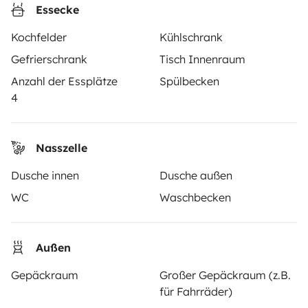
Essecke
Wie funktionierts?
Kochfelder
Kühlschrank
Wohnmobil mieten
Gefrierschrank
Tisch Innenraum
Deine ersten Schritte mit dem Wohnmobil
Anzahl der Essplätze
Spülbecken
4
Die Bewertungen unserer User
Hilfe für Mieter
Nasszelle
Dusche innen
Dusche außen
VERMIETER
WC
Waschbecken
Wohnmobil vermieten
Mietvertrag
Außen
Mietversicherung
Gepäckraum
Großer Gepäckraum (z.B.
für Fahrräder)
Mietpannenhilfe