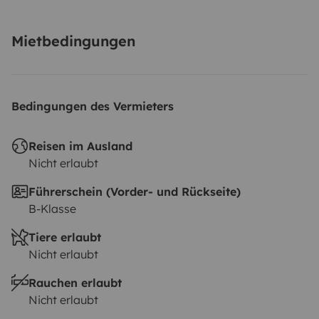
questo non fa per te. 👉 Se cerchi un’esperienza
comoda, curata e di livello, sei nel posto giusto.
Mietbedingungen
Bedingungen des Vermieters
Reisen im Ausland
Nicht erlaubt
Führerschein (Vorder- und Rückseite)
B-Klasse
Tiere erlaubt
Nicht erlaubt
Rauchen erlaubt
Nicht erlaubt