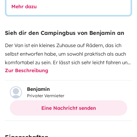
Mehr dazu
Sieh dir den Campingbus von Benjamin an
Der Van ist ein kleines Zuhause auf Rädern, das ich
selbst entworfen habe, um sowohl praktisch als auch
komfortabel zu sein. Er lässt sich sehr leicht fahren und
Zur Beschreibung
verfügt über einen sechsten Gang, der entspanntes
Fahren auf langen Strecken ermöglicht. Innen kann
man sowohl sitzen als auch liegen, was besonders
Benjamin
Privater Vermieter
angenehm ist, wenn es regnet oder man gemütliche
Abende im Trockenen verbringen möchte. Er bietet
Eine Nachricht senden
viele Staumöglichkeiten und vermittelt für seine Größe
ein echtes Raumgefühl. An unbefestigte Wege
gewöhnt, hat er keine besonderen Fahrprobleme und