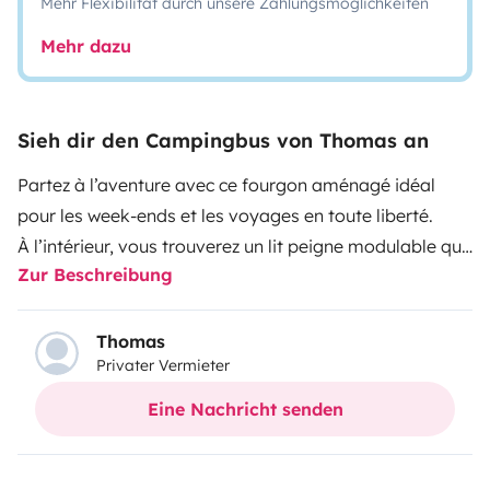
Mehr Flexibilität durch unsere Zahlungsmöglichkeiten
Mehr dazu
Sieh dir den Campingbus von Thomas an
Partez à l’aventure avec ce fourgon aménagé idéal
pour les week-ends et les voyages en toute liberté.
À l’intérieur, vous trouverez un lit peigne modulable qui
Zur Beschreibung
se transforme facilement en canapé le jour et en lit
double la nuit, offrant un vrai confort pour dormir à
deux.
Thomas
Privater Vermieter
Le van dispose de nombreux rangements pratiques :
Eine Nachricht senden
une armoire de rangement
plusieurs tiroirs de stockage