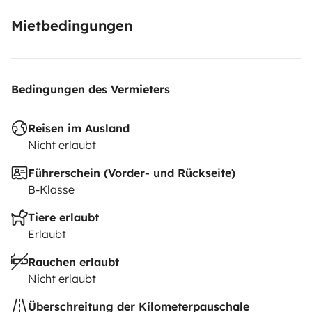
Support téléphone
Bidon d’eau 20L
Mietbedingungen
1 chaise pliante
Lampe
Petit en-cas
Bedingungen des Vermieters
Sopalin
Balayette
Reisen im Ausland
Liquide vaisselle
Nicht erlaubt
Éponge
Führerschein (Vorder- und Rückseite)
B-Klasse
Tiere erlaubt
Erlaubt
Rauchen erlaubt
Nicht erlaubt
Überschreitung der Kilometerpauschale