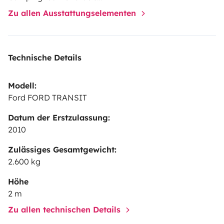
Zu allen Ausstattungselementen
Équipements inclus dans le fourgon
Batterie nomade
Technische Details
Kayak gonflable
2 gilets de sauvetage
Modell:
Ford FORD TRANSIT
2 fourchettes
2 couteaux
Datum der Erstzulassung:
2 cuillères
2010
2 assiettes
Zulässiges Gesamtgewicht:
2 verres
2.600 kg
Literie complète
Höhe
Réchaud
2 m
Douche solaire
Zu allen technischen Details
Prise allume-cigare (avec adaptateur Bluetooth)