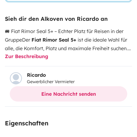
Sieh dir den Alkoven von Ricardo an
🚐 Fiat Rimor Seal 5+ – Echter Platz für Reisen in der
Gruppe
Der
Fiat Rimor Seal 5+
ist die ideale Wahl für
alle, die Komfort, Platz und maximale Freiheit suchen.
Zur Beschreibung
Perfekt für Familien oder Gruppen, die mit bis zu 6
Personen bequem reisen möchten.
👨‍👩‍👧‍👦 Bis zu 6
Fahr- und Schlafplätze
Großzügiger Raum für alle
Ricardo
Gewerblicher Vermieter
Mitreisenden.
🛏️ Großes Alkovenbett + umbaubare
Schlafplätze
Das Alkovenbett sorgt für optimale
Eine Nachricht senden
Raumnutzung, ergänzt durch weitere
Schlafmöglichkeiten.
Sparen Sie bei Unterkunft und
Verpflegung.
Eigenschaften