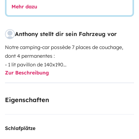
Mehr dazu
Anthony stellt dir sein Fahrzeug vor
Notre camping-car possède 7 places de couchage,
dont 4 permanentes :
- 1 lit pavillon de 140x190
Zur Beschreibung
- 2 lits superposés de 90x220
Il est très autonome :
Le réfrigérateur fonctionne au gaz, 12v en roulant et
Eigenschaften
230v (basculement automatique)
Il y a un panneau solaire, avec de nombreuses prises
pour recharger les téléphones et ordinateurs en
autonomie
Schlafplätze
120 litres d’eau propre