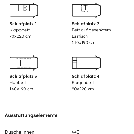
Il dispose également d’un porte vélos 4 places, d’une
caméra de recul, d’un autoradio tactile avec Apple
CarPlay et Android Auto.
Schlafplatz 1
Schlafplatz 2
Tout l’équipement nécessaire pour profiter est fourni :
Klappbett
Bett auf gesenktem
70x220 cm
Esstisch
4 fauteuils inclinables
140x190 cm
table extérieure
bâche de sol pour l’extérieur
store 4,50m sur le camping car
N’hesitez pas à nous
poser vos questions.
Schlafplatz 3
Schlafplatz 4
Hubbett
Etagenbett
140x190 cm
80x220 cm
Ausstattungselemente
Dusche innen
WC