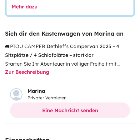
Mehr dazu
Sieh dir den Kastenwagen von Marina an
🚐PIOU CAMPER
Dethleffs Campervan 2025 – 4
Sitzplätze / 4 Schlafplätze – startklar
Starten Sie Ihr Abenteuer in völliger Freiheit mit
Zur Beschreibung
unserem Dethleffs Campervan 2025 – modern,
komfortabel und komplett ausgestattet. Ideal für eine
Familie oder zwei Paare, mit 4 Sitz- und 4
Marina
Privater Vermieter
Schlafplätzen.
👉
Schlafen
Eine Nachricht senden
Der Camper ist mit Moskitonetzen und
Verdunkelungsrollos an allen Öffnungen ausgestattet.
Querbett im Heck für 2 Personen (ca. 157 x 197 cm)