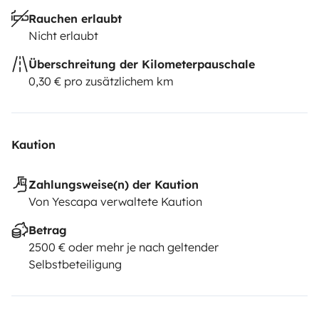
Hund geeignet.
Rauchen erlaubt
📍 Abfahrt ab Guidel – ideal, um unsere Küste, die
Nicht erlaubt
Bretagne oder noch viel weiter zu entdecken!
Überschreitung der Kilometerpauschale
0,30 € pro zusätzlichem km
Kaution
Zahlungsweise(n) der Kaution
Von Yescapa verwaltete Kaution
Betrag
2500 € oder mehr je nach geltender
Selbstbeteiligung