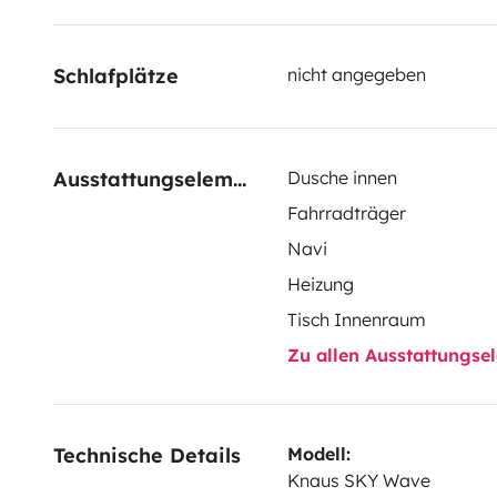
bezahlen. Der in Euro angezeigte Betrag ist bindend.
Schlafplätze
nicht angegeben
Ausstattungselemente
Dusche innen
Fahrradträger
Navi
Heizung
Tisch Innenraum
Zu allen Ausstattungs
Technische Details
Modell:
Knaus SKY Wave