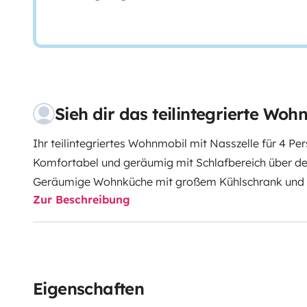
Sieh dir das teilintegrierte 
Ihr teilintegriertes Wohnmobil mit Nasszelle für 4 Pe
Komfortabel und geräumig mit Schlafbereich über d
Geräumige Wohnküche mit großem Kühlschrank und 
Zur Beschreibung
Extra große Nasszelle mit Warmwasserdusche und Toi
Luftheizung. 3 Sitzplätze und 4 Schlafplätze.
Mehr Infos & AGB: https://roadsurfer.com/wp-cont
TermsConditions-2026-1-15-DE.pdf
Eigenschaften
Die Kaution von 12.000,00 SEK wirst du direkt vor O