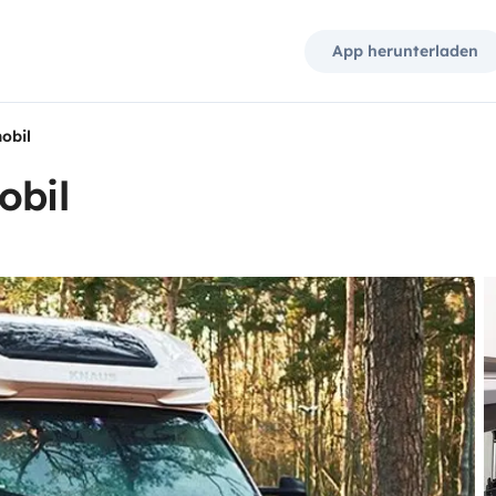
App herunterladen
obil
obil