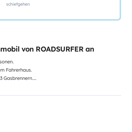
schiefgehen
Wohnmobil von ROADSURFER an
rsonen.
em Fahrerhaus.
3 Gasbrennern.
lette.
ent/uploads/roadsurfer-RENT-
rt bei der Fahrzeugübernahme