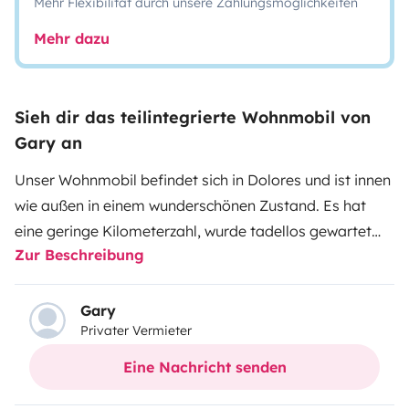
Mehr Flexibilität durch unsere Zahlungsmöglichkeiten
Mehr dazu
Sieh dir das teilintegrierte Wohnmobil von
Gary an
Unser Wohnmobil befindet sich in Dolores und ist innen
wie außen in einem wunderschönen Zustand. Es hat
eine geringe Kilometerzahl, wurde tadellos gewartet
Zur Beschreibung
und gepflegt und nach höchsten Standards vorbereitet,
um Ihren Urlaub so angenehm und komfortabel wie
möglich zu gestalten.
Gary
Privater Vermieter
Von hochwertiger Bettwäsche bis hin zu hochwertigem
Eine Nachricht senden
Küchengeschirr, Besteck und Küchenutensilien ist alles