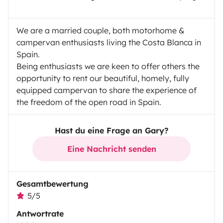
Optionale Extras:
Wir wohnen 25 Minuten vom Flughafen Alicante
entfernt und bieten Ihnen gerne einen Abhol- und
We are a married couple, both motorhome &
Bringservice an. Alternativ können Sie Ihr Fahrzeug
campervan enthusiasts living the Costa Blanca in
Spain.
während Ihres Urlaubs auf unserem umzäunten und
Being enthusiasts we are keen to offer others the
gesicherten Gelände parken.
opportunity to rent our beautiful, homely, fully
equipped campervan to share the experience of
the freedom of the open road in Spain.
Hast du eine Frage an Gary?
Eine Nachricht senden
Gesamtbewertung
5/5
Antwortrate