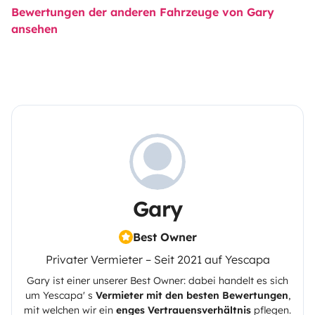
mit Solarladegerät (lädt die Freizeitbatterie tagsüber
Bewertungen der anderen Fahrzeuge von Gary
im geparkten Zustand). Wasserkocher. Topfset (inkl.
ansehen
Bratpfanne). Geschirrset. Kaffeetassen. Wein- und
Trinkgläser. Besteckset. Küche. Küchenutensilien.
1 Kaffeemaschine für Gasherd.
1 Feuerlöscher.
1 Erste-Hilfe-Set.
1 Pannenset.
4 Klappstühle.
1 Klapptisch.
1 Paar Auffahrrampen.
Gary
Frische Bettwäsche und Decken.
Kissen und Kissenbezüge.
Best Owner
Badetücher und 2 Handtücher.
Privater Vermieter – Seit 2021 auf Yescapa
1 Set Reinigungsmittel.
Gary
ist einer unserer Best Owner: dabei handelt es sich
um
Yescapa
' s
Vermieter mit den besten Bewertungen
,
mit welchen wir ein
enges Vertrauensverhältnis
pflegen.