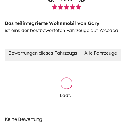
Dunstabzugshaube
Klimaanlage im Wohnbereich
Warmluftheizung (temperaturregulierbar)
Das teilintegrierte Wohnmobil von Gary
ist eins der bestbewerteten Fahrzeuge auf Yescapa
230-V-Außensteckdose (mit 25-m-Kabel und Adaptern
für den Anschluss an das externe 230-V-Netz).
Dachlüftungsluken mit Moskitonetzen und
Bewertungen dieses Fahrzeugs
Alle Fahrzeuge
Verdunkelungsrollos. Große Seitenfenster mit
Verdunkelungsrollos und Moskitonetzen. 1 Set
Verdunkelungsvorhänge für das Fahrerhausfenster. 1
Gartenschlauch.
Esstisch. 4 USB-Ladebuchsen (inkl. USB-C). 12-V-
Lädt...
Ausgangssteckdose. 1000-Watt-Wechselrichter (12–
230 V) (220–240-V-Geräte mit Eurostecker können
direkt daran angeschlossen werden). 1 AGM-
Keine Bewertung
Freizeitbatterie (180 Ah). Solarpaneele auf dem Dach