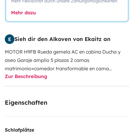
Mehr Flexibilität durch unsere Zahlungsmöglichkeiten
Mehr dazu
Sieh dir den Alkoven von Ekaitz an
E
MOTOR H9FB Rueda gemela AC en cabina Ducha y
aseo Garaje amplio 5 plazas 2 camas
matrimonio+comedor transformable en cama
Zur Beschreibung
Calefaccion Toldo Portabicis para 4 Frigorifico 150l
Eigenschaften
Schlafplätze