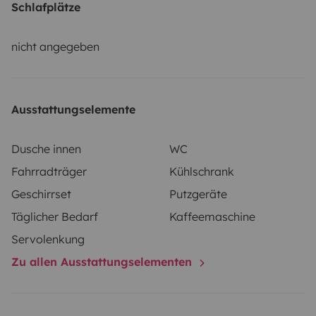
à son mobilier (table + 4 chaises) et son store
Schlafplätze
banne.
Vous pourrez aussi emmener 3 vélos sur son
porte vélo voir plus avec son attelage remorque
Ce
nicht angegeben
camping car est fiable et robuste car peu kilométré et
entretenu toute l’année et de façon régulière et
sérieuse.
Points forts : c’est une carte grise 6 places
Ausstattungselemente
donc on peut voyager à 6 avec ce camping car.
Dusche innen
WC
Fahrradträger
Kühlschrank
Geschirrset
Putzgeräte
Täglicher Bedarf
Kaffeemaschine
Servolenkung
Zu allen Ausstattungselementen