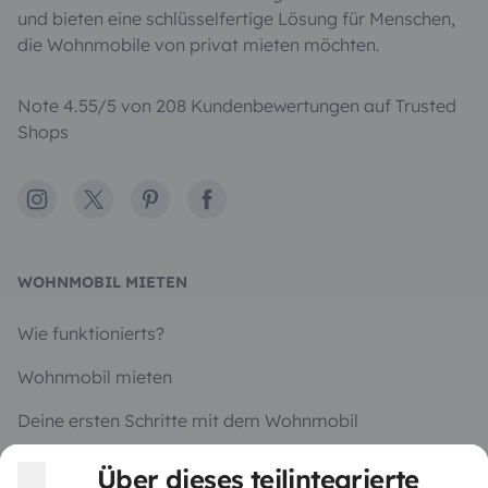
und bieten eine schlüsselfertige Lösung für Menschen,
die Wohnmobile von privat mieten möchten.
Note 4.55/5 von 208 Kundenbewertungen auf Trusted
Shops
Instagram
X
Pinterest
Facebook
WOHNMOBIL MIETEN
Wie funktionierts?
Wohnmobil mieten
Deine ersten Schritte mit dem Wohnmobil
Die Bewertungen unserer User
Über dieses teilintegrierte