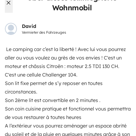
Hilfe für Mieter
Wohnmobil
David
VERMIETER
Vermieter des Fahrzeuges
Wohnmobil vermieten
Le camping car c’est la liberté ! Avec lui vous pourrez
Mietvertrag
aller ou vous voulez au grès de vos envies ! C'est un
moteur et châssis Citroën : moteur 2.5 TDI 130 CH.
Mietversicherung
C'est une cellule Challenger 104.
Mietpannenhilfe
Son lit fixe permet de s’y reposer en toutes
circonstances.
Hilfe für Vermieter
Son 2ème lit est convertible en 2 minutes .
Son coin cuisine pratique et fonctionnel vous permettra
de vous restaurer à toutes heures
A l’extérieur vous pourrez aménager un espace abrité
Sichere Zahlungsweisen
Ratenzahlung
du soleil et de la pluie en quelques minutes grâce à son