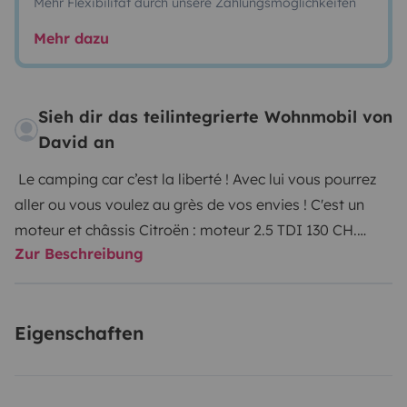
Mehr Flexibilität durch unsere Zahlungsmöglichkeiten
Mehr dazu
Sieh dir das teilintegrierte Wohnmobil von
David an
Le camping car c’est la liberté ! Avec lui vous pourrez
aller ou vous voulez au grès de vos envies ! C'est un
moteur et châssis Citroën : moteur 2.5 TDI 130 CH.
Zur Beschreibung
C'est une cellule Challenger 104.
Son lit fixe permet de
s’y reposer en toutes circonstances.
Son 2ème lit est
convertible en 2 minutes .
Son coin cuisine pratique et
Eigenschaften
fonctionnel vous permettra de vous restaurer à toutes
heures
A l’extérieur vous pourrez aménager un espace
abrité du soleil et de la pluie en quelques minutes grâce