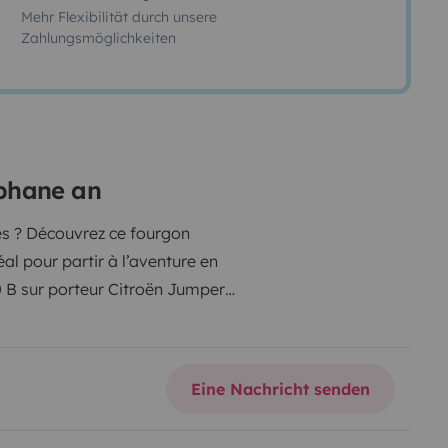
Mehr Flexibilität durch unsere
Zahlungsmöglichkeiten
éphane an
és ? Découvrez ce fourgon
l pour partir à l’aventure en
60 B sur porteur Citroën Jumper
isite virtuelle sur
tualtour/giottiline/60B/index.html
Malgré
se conduit très facilement et est
Eine Nachricht senden
 6 rapports
Régulateur et
 Android Auto
Commandes au