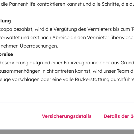
 die Pannenhilfe kontaktieren kannst und alle Schritte, die 
g
Zentralverriegelung
hlung
elementen
capa bezahlst, wird die Vergütung des Vermieters bis zum 
verwaltet und erst nach Abreise an den Vermieter überwiese
enehmen Überraschungen.
breise
Datum der Erstzulassung:
2026
Reservierung aufgrund einer Fahrzeugpanne oder aus Gründe
zusammenhängen, nicht antreten kannst, wird unser Team d
cht:
Höhe
uge vorschlagen oder eine volle Rückerstattung durchführ
2,62 m
tails
Versicherungsdetails
Details der 