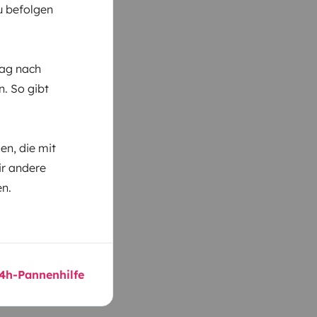
du befolgen
Tag nach
n. So gibt
n, die mit
ir andere
en.
24h-Pannenhilfe