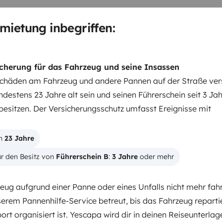
t équipements
Le fourgon est
 cellule
Panneau solaire
Prises 12V,
mietung inbegriffen:
voir eau propre 110 L
Réservoir
el
Couchages et places
Le
ISOFIX)
Jusqu’à 4 couchages
Lits
cherung für das Fahrzeug und seine Insassen
lle de bain
Vous trouverez tout le
chäden am Fahrzeug und andere Pannen auf der Straße vers
on 2 feux
Grand réfrigérateur 135
destens 23 Jahre alt sein und seinen Führerschein seit 3 Ja
o et WC
Toutes les
fenêtres
esitzen. Der Versicherungsschutz umfasst Ereignisse mit
Schlafplatz 2
Schlafplatz 3
pés de
moustiquaires et stores
.
Querbett
Querbett
s plissés occultants pour le
133x186 cm
133x186 cm
n 
23 Jahre
re totalement occulté pour la nuit
ires
Le fourgon est fourni avec
r den Besitz von 
Führerschein B
: 
3 Jahre
 oder mehr
ales de mise à niveau
Câble de
tore extérieur
Éclairage LED
ug aufgrund einer Panne oder eines Unfalls nicht mehr fahrt
WC
relève pas de la règlementation
serem Pannenhilfe-Service betreut, bis das Fahrzeug reparti
Geschirrset
ipé de l'éco-vignette Allemande et
ort organisiert ist. Yescapa wird dir in deinen Reiseunterlag
Servolenkung