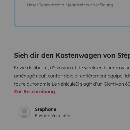
Unser Team steht dir jederzeit zur Verfügung
Sieh dir den Kastenwagen von St
Envie de liberté, d’évasion et de week-ends improvis
aménagé neuf, confortable et entièrement équipé, idéa
toute autonomie.
Le véhicule
Il s’agit d’un Giottivan 
Zur Beschreibung
2.2L BlueHDI 140 ch, mis en circulation en mars 2026. V
https://www.giottiline.com/utenti/giottiline_com/vir
ses dimensions (5,99 m de long et 2,65 m de haut), il 
Stéphane
Privater Vermieter
équipé pour rendre la route agréable :
Boîte manuelle
limitateur de vitesse
Caméra de recul
Apple CarPlay &