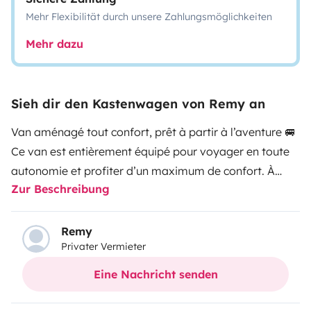
Mehr Flexibilität durch unsere Zahlungsmöglichkeiten
Mehr dazu
Sieh dir den Kastenwagen von Remy an
Van aménagé tout confort, prêt à partir à l’aventure 🚐
Ce van est entièrement équipé pour voyager en toute
autonomie et profiter d’un maximum de confort. À
Zur Beschreibung
l’intérieur, vous trouverez un espace optimisé avec un
lit confortable, une kitchenette fonctionnelle (réchaud,
évier, rangements), ainsi que de nombreux espaces de
Remy
Privater Vermieter
stockage pour vos affaires. Le véhicule dispose
également d’une table modulable, idéale pour les
Eine Nachricht senden
repas ou le travail nomade.
Côté équipements, tout est
pensé pour votre confort : éclairage,bbq,chaise de