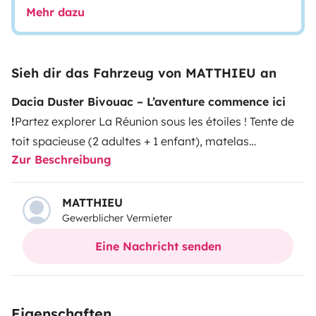
Mehr dazu
Sieh dir das Fahrzeug von MATTHIEU an
Dacia Duster Bivouac – L’aventure commence ici
!
Partez explorer La Réunion sous les étoiles ! Tente de
toit spacieuse (2 adultes + 1 enfant), matelas
Zur Beschreibung
confortable, réchaud à gaz, vaisselle complète pour 4
personnes, table et tabourets extérieurs, glacière 30 L,
réserve d’eau avec douchette électrique et lampes LED
MATTHIEU
Gewerblicher Vermieter
: tout est prévu pour des bivouacs autonomes et
confortables. En option : douche solaire et annexe de
Eine Nachricht senden
tente pour cuisiner, se changer ou profiter d’un espace
repas abrité.
Liberté, confort et aventure au rendez-
vous avec Car Checking Location 974!
Eigenschaften