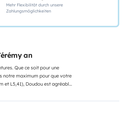
Mehr Flexibilität durch unsere
Zahlungsmöglichkeiten
Jérémy an
tures. Que ce soit pour une
ns notre maximum pour que votre
60m et L5,41), Doudou est agréable
écessaire pour un séjour : lit
breux rangements, gaz 2 feux et
auf dans la salle de bain) ainsi
 latérale. Nous fournissons les
etit accessoire de ménage