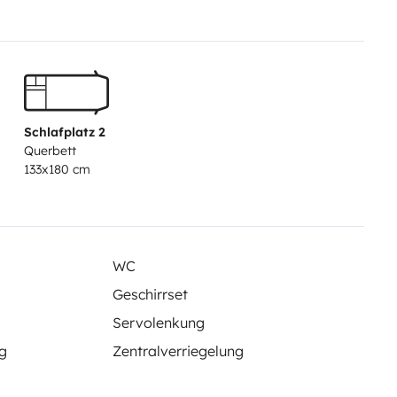
e base pour la cuisine (sel,
cation. Le plein d'eau est fait et
ez pas à nous contacter pour plus
Schlafplatz 2
Querbett
133x180 cm
WC
Geschirrset
Servolenkung
g
Zentralverriegelung