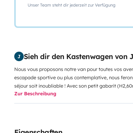
Unser Team steht dir jederzeit zur Verfügung
Sieh dir den Kastenwagen von 
J
Nous vous proposons notre van pour toutes vos aven
escapade sportive ou plus contemplative, nous fero
séjour soit inoubliable ! Avec son petit gabarit (H2,
Zur Beschreibung
et facile à conduire. Vous y trouverez tout le confort n
double confortable + lit dinette pour un enfant, nom
frigo. Toutes les fenêtres bénéficient d'un occultant (s
que de moustiquaires, il en est de même pour la porte
draps, le nécessaire pour la vaisselle ainsi que du p
Eigenschaften