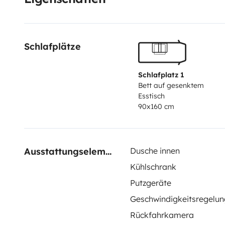
(balayette). Vous trouverez également le nécessaire d
poivre, thé, café, sucre, huile et vinaigre) lors de la lo
une bouteille de gaz de rechange est fournie. N'hésit
Schlafplätze
d'informations et de précisions :)
Schlafplatz 1
Bett auf gesenktem
Esstisch
90x160 cm
Ausstattungselemente
Dusche innen
Kühlschrank
Putzgeräte
Geschwindigkeitsregelun
Rückfahrkamera