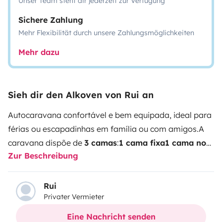
Unser Team steht dir jederzeit zur Verfügung
Sichere Zahlung
Mehr Flexibilität durch unsere Zahlungsmöglichkeiten
Mehr dazu
Sieh dir den Alkoven von Rui an
Autocaravana confortável e bem equipada, ideal para
férias ou escapadinhas em família ou com amigos.
A
caravana dispõe de
3 camas
:
1 cama fixa
1 cama no
Zur Beschreibung
capucino
1 cama convertível
na zona das refeições
(sofá e mesa)
Equipamentos e
características:
Suspensão pneumática para maior
Rui
Privater Vermieter
conforto na condução
2 depósitos de água limpa
com
capacidade total de
200 litros
Painel solar
para
Eine Nachricht senden