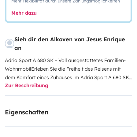
Mehr Flexibilität durch unsere Zahlungsmöglichkeiten
Mehr dazu
Sieh dir den Alkoven von Jesus Enrique
an
Adria Sport A 680 SK – Voll ausgestattetes Familien-
Wohnmobil
Erleben Sie die Freiheit des Reisens mit
dem Komfort eines Zuhauses im Adria Sport A 680 SK,
Zur Beschreibung
einem geräumigen Alkoven-Wohnmobil, ideal für
Familien oder Gruppen.
🛌 Platz und Komfort
Bis zu 6
Schlafplätze
5 zugelassene Sitzplätze während der
Eigenschaften
Fahrt
Doppelbett im Alkoven
Etagenbetten im
Heck
Sitzgruppe umbaubar zum Bett
🍳 Küche und
Bad
Voll ausgestattete Küche mit Gasherd und