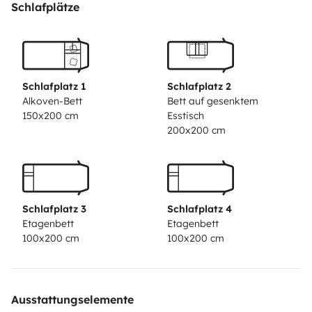
Spüle
Großer Kühlschrank mit Gefrierfach
Badezimmer
Schlafplätze
mit separater Dusche
Viel Stauraum
🚐
Fahren
Zuverlässiger Fiat Ducato Motor
Ca. 7,1 m
Länge
Klimaanlage im Fahrerhaus
Führerschein Klasse
B ausreichend
✅ Sofort startklar.
Schlafplatz 1
Schlafplatz 2
Alkoven-Bett
Bett auf gesenktem
150x200 cm
Esstisch
200x200 cm
Schlafplatz 3
Schlafplatz 4
Etagenbett
Etagenbett
100x200 cm
100x200 cm
Ausstattungselemente