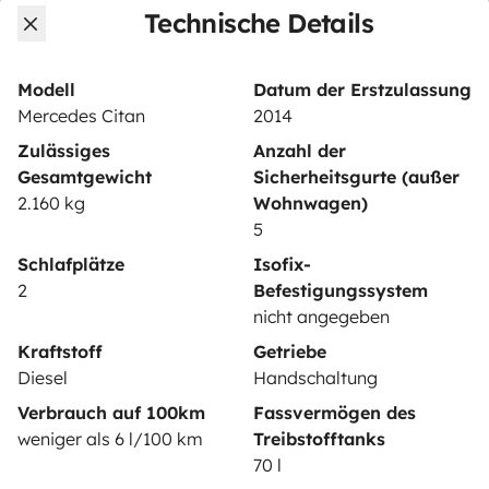
Technische Details
VERMIETER
Wohnmobil vermieten
Modell
Datum der Erstzulassung
Mietvertrag
Mercedes Citan
2014
Zulässiges
Anzahl der
Mietversicherung
Gesamtgewicht
Sicherheitsgurte (außer
Mietpannenhilfe
2.160 kg
Wohnwagen)
5
Hilfe für Vermieter
Schlafplätze
Isofix-
2
Befestigungssystem
nicht angegeben
Kraftstoff
Getriebe
Sichere Zahlungsweisen
Ratenzahlung
Diesel
Handschaltung
Verbrauch auf 100km
Fassvermögen des
weniger als 6 l/100 km
Treibstofftanks
Herunterladen im
Verfügbar auf
70 l
App Store
Google Play