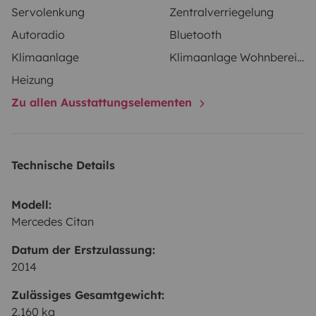
Servolenkung
Zentralverriegelung
start the engine… and let the journey choose the
Autoradio
Bluetooth
destination.
Klimaanlage
Klimaanlage Wohnbereich
Heizung
Zu allen Ausstattungselementen
Technische Details
Modell:
Mercedes Citan
Datum der Erstzulassung:
2014
Zulässiges Gesamtgewicht:
2.160 kg