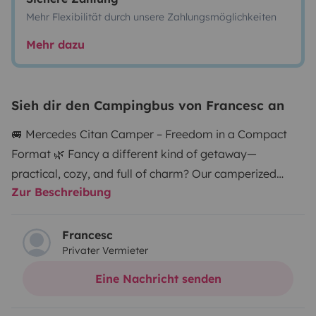
Mehr Flexibilität durch unsere Zahlungsmöglichkeiten
Mehr dazu
Sieh dir den Campingbus von Francesc an
🚐 Mercedes Citan Camper – Freedom in a Compact
Format 🌿 Fancy a different kind of getaway—
practical, cozy, and full of charm? Our camperized
Zur Beschreibung
Mercedes Citan is perfect for escaping for a few days,
making spontaneous plans, and enjoying the journey
without rushing. ✨ Compact on the outside, surprisingly
Francesc
Privater Vermieter
spacious inside Comfortable travel for up to 5 people,
with sleeping space for 2 adults + 1 child, thanks to its
Eine Nachricht senden
handcrafted wooden camper unit with multiple layouts:
sofa, bed, and a fully functional daytime setup. 🛏️ Real