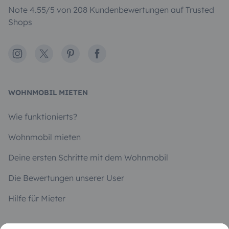
Note 4.55/5 von 208 Kundenbewertungen auf Trusted
Shops
Instagram
X
Pinterest
Facebook
WOHNMOBIL MIETEN
Wie funktionierts?
Wohnmobil mieten
Deine ersten Schritte mit dem Wohnmobil
Die Bewertungen unserer User
Hilfe für Mieter