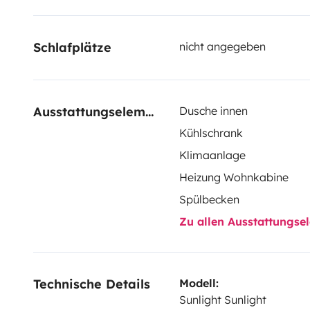
Mardi: de 09:00 à 17:00
Mercredi: de 09:00 à 17:00
Schlafplätze
nicht angegeben
Jeudi: de 09:00 à 17:00
Vendredi: de 09:00 à 17:00
Samedi: de 09:00 à 16:00
Dimanche: fermé
Ausstattungselemente
Dusche innen
Kühlschrank
Klimaanlage
Heizung Wohnkabine
Spülbecken
Zu allen Ausstattungs
Technische Details
Modell:
Sunlight Sunlight