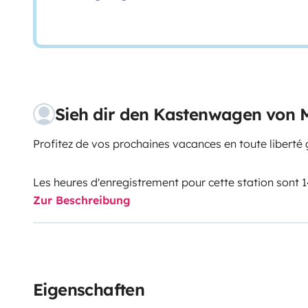
Sieh dir den Kastenwagen von 
Profitez de vos prochaines vacances en toute liberté 
Les heures d'enregistrement pour cette station sont 1
Zur Beschreibung
Il n'est pas possible de s'enregistrer en dehors de ce
votre e-mail de confirmation indiquera le premier cr
réservation.
Horaires d’ouverture de l’agence pour le retrait et le r
Eigenschaften
Lundi: de 09:00 à 17:00