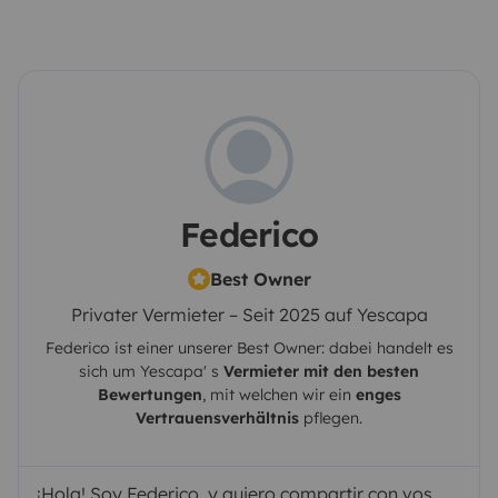
BOLSAS REFORZADAS MULTIPROPOSITO
(PLAYA/COMPRAS)
MOCHILA CONSERVADORA
DOS
(2) BOMBONAS DE GAS PROPANO
TAPIZADO EN
PIEL PREMIUM EN TODA LA
AUTOCARAVANA
CUATRO (4)
CLARABOLLAS/TRAGALUCES EN TECHO, AMPLIA
ILUMINACIÓN Y VENTILACIÓN DIARIA INCLUSO
Federico
EN SALA DE ASEO.
VENTANAS CON CORTINADO
PREMIUM, MOSQUITERAS Y
Best Owner
OSCURECEDORES
COBERTOR TOTAL EXTERIOR
Privater Vermieter – Seit 2025 auf Yescapa
PARABRISAS Y VENTANILLAS DELANTERAS
Federico
ist einer unserer Best Owner: dabei handelt es
(VERANO/INVERNO) IDEAL PARA
sich um
Yescapa
' s
Vermieter mit den besten
PERNOCTAR.
EQUIPAMIENTO PARA LA
Bewertungen
, mit welchen wir ein
enges
CONDUCCION PREMIUM
PANTALLA EXCLUSIVA
Vertrauensverhältnis
pflegen.
PARA CONDUCCION ANDROID CARPLAY AUTO CON
GPS Y GOOGLE MAPS CON ALERTA DE RADARES.
¡Hola! Soy Federico, y quiero compartir con vos