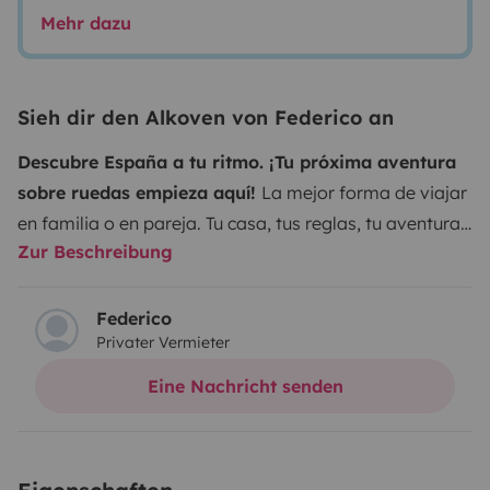
Mehr dazu
Sieh dir den Alkoven von Federico an
Descubre España a tu ritmo. ¡Tu próxima aventura
sobre ruedas empieza aquí!
La mejor forma de viajar
en familia o en pareja. Tu casa, tus reglas, tu aventura:
Zur Beschreibung
Así es viajar en nuestra autocaravana.
¿Has soñado
alguna vez con despertarte frente al mar, desayunar
entre montañas, o perderte en un pueblito con
Federico
Privater Vermieter
encanto… todo en el mismo viaje? ¡Pues es hora de
hacerlo realidad!
Con nuestra autocaravanas en
Eine Nachricht senden
España, la libertad y la aventura se convierten en tus
mejores compañeras de viaje. ¿Familia numerosa?
¿Pareja en modo escapada romántica? ¡No importa!