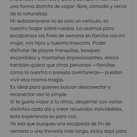
CUENTA CON CAMARA FILMACION Y FOTOGRAFIA
una forma distinta de viajar: libre, cómoda y cerca
DELANTERA DASCAMS
STEREO MULTIMEDIA
de la naturaleza.
REPRODUCTOR DE CD/DVD/ BLUETOOTH/RADIO
Mi autocaravana no es solo un vehículo, es
FM/AM DIGITAL/ETC
PANTALLA RETROVISORA CON
nuestro hogar sobre ruedas. La usamos para
escaparnos los fines de semana en familia con mi
CAMARA TRASERA
APLICACIÓN PARK4NIGHT
mujer, mis hijos y nuestra mascota. Poder
LOCALIZA AREAS DE DESCANSO, CAMPING,
disfrutar de playas tranquilas, bosques
PARKING Y ÁREAS DE SERVICIO, ETC
LIMPIA
escondidos y montañas impresionantes. Ahora
PARABRISAS CON SENSOR AUTOMATICO
también quiero que otras personas —familias
REGULABLE
SENSORES DE APARCAMIENTO
como la nuestra o parejas aventureras— puedan
TRASEROS
VOLANTE CON REGULACION EN
vivir esa misma magia.
Es ideal para quienes buscan desconectar y
ALTURA
BUTACAS DELANTERAS CON REGULACION
reconectar con lo simple.
EN ALTURA Y PROFUNDIDAD CON APOYABRAZOS
Si te gusta viajar a tu ritmo, despertar con vistas
REGULABLES
2 PORTAVASOS DELANTEROS
distintas cada día y crear recuerdos inolvidables,
(CAFE/AGUA)
PUERTOS Y CARGADORES USB Y TIPO
esta experiencia es para vos.
C DE12V CON PARA MÓVILES, LAPTOPS Y
Ya sea que busques una escapada de fin de
TABLETS,
TOMAS DE 220V EN SALÓN
EQUIPAMIENTO
semana o una travesía más larga, estoy aquí para