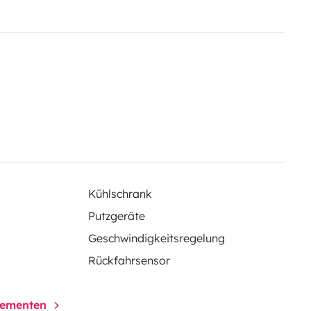
aire 100W
Une mini glacière à
che intérieure pliable
Des
 gaz
Un système son pour les
deptes de cinéma into the wild
ir à son bord !
Kühlschrank
Putzgeräte
Geschwindigkeitsregelung
Rückfahrsensor
elementen