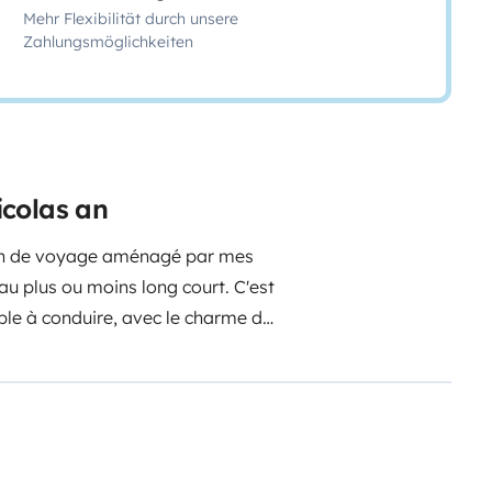
Mehr Flexibilität durch unsere
Zahlungsmöglichkeiten
icolas an
on de voyage aménagé par mes
u plus ou moins long court. C'est
able à conduire, avec le charme du
l y a tout ce qu’il faut :2
lité
Un très grand lit 160x190
Une
 camping
Un évier
Une plaque de
re (jerrican)
20L d'eau grise
atterie auxiliaire 1024 Wh,