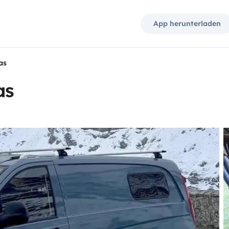
App herunterladen
as
as