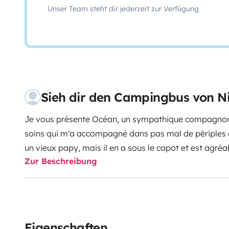
Unser Team steht dir jederzeit zur Verfügung
Sieh dir den Campingbus von N
Je vous présente Océan, un sympathique compagn
soins qui m'a accompagné dans pas mal de périples a
un vieux papy, mais il en a sous le capot et est agré
Zur Beschreibung
fait main.
La vie à bord est rustique mais confortable, i
banquettes face à face pour un maximum de convivia
table amovible d'intérieur ou d'extérieur
2 chaises de
gaz 2 feux
Un robinet eau chaude/froide
35L d'eau clai
(jerrican)
Le nécessaire de cuisine et de vaisselle
Une b
Eigenschaften