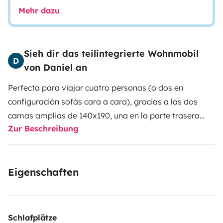
Mehr dazu
Sieh dir das teilintegrierte Wohnmobil
D
von Daniel an
Perfecta para viajar cuatro personas (o dos en
configuración sofás cara a cara), gracias a las dos
camas amplias de 140x190, una en la parte trasera
Zur Beschreibung
tipo isla y otra basculante con colchones de alta
calidad para garantizarte un buen descanso. Qué
genial es la cama isla, que permite acceder a ella
Eigenschaften
desde los dos lados. ¡¡Se acabó pasar por encima de tu
pareja para subir o bajar de la cama!!
El lavabo y la ducha son amplios e independientes,
permitiendo ducharte mientras otra persona usa el
Schlafplätze