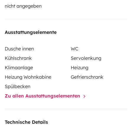
retour :
nicht angegeben
Lundi: de 08:00 à 16:00
Mardi: de 08:00 à 16:00
Mercredi: de 08:00 à 16:00
Ausstattungselemente
Jeudi: de 08:00 à 16:00
Vendredi: de 08:00 à 16:00
Dusche innen
WC
Samedi: fermé
Kühlschrank
Servolenkung
Dimanche: fermé
Klimaanlage
Heizung
Heizung Wohnkabine
Gefrierschrank
Spülbecken
Zu allen Ausstattungselementen
Technische Details