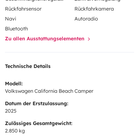
additionnelles possibles : literie, kit de camping,
Rückfahrsensor
Rückfahrkamera
etc.
Prêt à prendre la route ? Réservez dès maintenant
Navi
Autoradio
votre VW California Beach T7 et partez à l'aventure !
Bluetooth
Zu allen Ausstattungselementen
Technische Details
Modell:
Volkswagen California Beach Camper
Datum der Erstzulassung:
2025
Zulässiges Gesamtgewicht:
2.850 kg