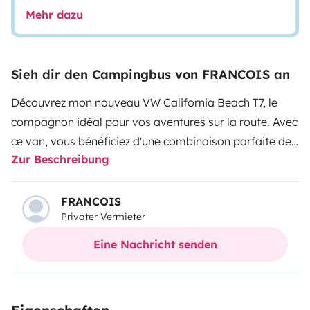
Mehr dazu
Sieh dir den Campingbus von FRANCOIS an
Découvrez mon nouveau VW California Beach T7, le
compagnon idéal pour vos aventures sur la route. Avec
ce van, vous bénéficiez d'une combinaison parfaite de
Zur Beschreibung
confort, de fonctionnalité et de style, parfait pour un
weekend en pleine nature ou un long
voyage.
Caractéristiques principales :
Moteur : 2,0 TDI,
FRANCOIS
Privater Vermieter
offrant une performance robuste tout en étant
économique en carburant environ 800 km
Eine Nachricht senden
d'autonomie.
Capacité d'accueil : Peut accueillir jusqu'à
5 personnes, idéal pour des escapades en famille ou
entre amis.
Aménagement intérieur : Espace optimisé