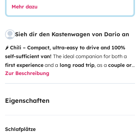
Mehr dazu
Sieh dir den Kastenwagen von Dario an
🌶️
Chili – Compact, ultra-easy to drive and 100%
self-sufficient van!
The ideal companion for both a
first experience
and a
long road trip
, as a
couple or
Zur Beschreibung
with a baby
🚐👨‍👩‍👶
Chili is an
L1H2 van
, compact
and very easy to drive,
perfect for a couple
, including
with a baby. With
only 5 m in length
, it drives and
Eigenschaften
parks almost like a car, making every trip simple and
stress-free, even for a first van adventure.
✨
Total
autonomy for traveling freely
: The van is
100% self-
sufficient
in electricity thanks to its solar panel and
Schlafplätze
230 V system
, ensuring comfort and peace of mind