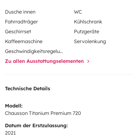
réglable électriquement en hauteur et celui du bas à
manivelle pour pouvoir aussi agrandir la soute (filets
Dusche innen
WC
de protection si besoin).
La porte des WC permet de
Fahrradträger
Kühlschrank
cloisonner l'espace de couchage arrière pour plus
Geschirrset
Putzgeräte
d’intimité pour les parents qui pourront quand à eux
Kaffeemaschine
Servolenkung
dormir sur le lit pavillon électrique de 160x190 et
Geschwindigkeitsregelung
profiter des nuits étoilées grâce au skydome.
Le lit
dînette de 140x190 cm offre un couchage
Zu allen Ausstattungselementen
supplémentaire assez grand pour 2 personnes.
Il est
équipé de rideaux occultant sur toutes les fenêtres et
moustiquaires sur tous les ouvrants de la cellule, y
Technische Details
compris la porte d’entrée.
Équipements et Confort :
-
Cuisine équipée : Réfrigérateur-congélateur, plaque de
Modell:
cuisson, évier, rangements, casseroles, poêles,
Chausson Titanium Premium 720
machine à café italienne pour 8/10 tasses, toute la
Datum der Erstzulassung:
vaisselle est à disposition (set de 6 pers.), produits de
2021