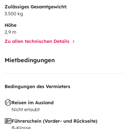
nettoyage fournis, éponge, torchons et sacs
Zulässiges Gesamtgewicht:
poubelles.
- Salle de bain complète : WC avec lavabo et
3.500 kg
douche indépendante et séparée.
- Grand salon
premium face à face très spacieux avec la table
Höhe
2,9 m
électrique modulable à volonté.
- Smart TV connectée
-
Vous pourrez profiter de l’extérieur grâce au store ainsi
Zu allen technischen Details
que 2 tables et ses 5/6 chaises à disposition
- Porte
vélo pour 2 vélos, soute à bagages (vous pouvez
Mietbedingungen
également y mettre 2 vélos)
- Douchette extérieur, prise
de raccordement au gaz à l’extérieur pour
plancha/barbecue
- Panneau solaire – Source d’énergie
Bedingungen des Vermieters
renouvelable qui vous permet d'être en totale
autonomie électrique :-)
Nous vous remercions
Reisen im Ausland
infiniment de laisser notre camping-car Obé dans le
Nicht erlaubt
même état que lorsque vous le réceptionnez et de le
Führerschein (Vorder- und Rückseite)
respecter.
Place disponible pour laisser votre véhicule
B-Klasse