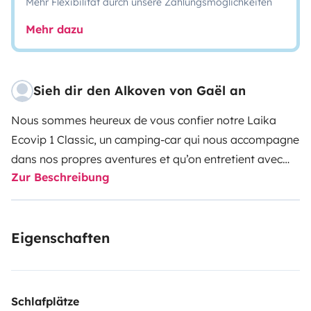
Mehr Flexibilität durch unsere Zahlungsmöglichkeiten
Mehr dazu
Sieh dir den Alkoven von Gaël an
Nous sommes heureux de vous confier notre Laika
Ecovip 1 Classic, un camping-car qui nous accompagne
dans nos propres aventures et qu’on entretient avec
Zur Beschreibung
soin.
Ce Laika est un compagnon de route simple,
chaleureux et rassurant. Que ce soit pour un week-end
nature, un roadtrip en famille ou une virée au soleil, il
Eigenschaften
vous suit partout avec une vraie sensation de
liberté.
Spacieux, robuste et bien pensé, il repose sur le
moteur Fiat Ducato 3.0 160 ch, parfait pour rouler
sereinement, même sur les routes vallonnées. Le
Schlafplätze