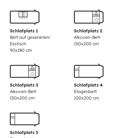
voyage se fait en douceur, sans stress.
✅ Points
forts
Véhicule confortable et lumineux, avec toute la
qualité Laika
Véhicule 5 places carte grise
Motorisation
puissante et fiable 3.0 160 CV, idéale pour les longues
Schlafplatz 1
Schlafplatz 2
distances
5 couchages : un lit double + deux lits simples
Bett auf gesenktem
Alkoven-Bett
Esstisch
150x200 cm
+ un lit amovible
Extrêmement lumineux
Grande soute
90x180 cm
pratique pour vélos, bagages ou matériel de plein
air
Coin repas convivial pouvant accueillir 5
personnes
Parfait pour les couples, les familles ou une
virée entre amis
Schlafplatz 3
Schlafplatz 4
Alkoven-Bett
Etagenbett
150x200 cm
100x200 cm
Schlafplatz 5