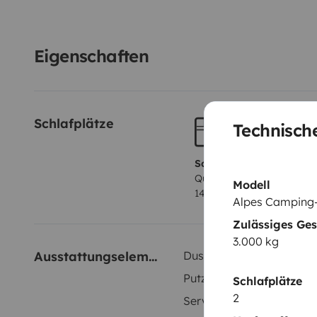
para duas pessoas, cozinha equipada e WC, para que
viajar com autonomia e tranquilidade.
É perfeita pa
pequena aventura em família ou até para quem quer 
Eigenschaften
forma diferente. Sem horários rígidos, sem pressas 
deslumbrantes da Madeira e a liberdade de ir onde lh
agora e venha viver a Madeira de uma forma única.
Schlafplätze
Technische
Schlafplatz 1
Querbett
Modell
140x200 cm
Alpes Camping-C
Zulässiges Ge
3.000 kg
Ausstattungselemente
Dusche innen
Putzgeräte
Schlafplätze
2
Servolenkung