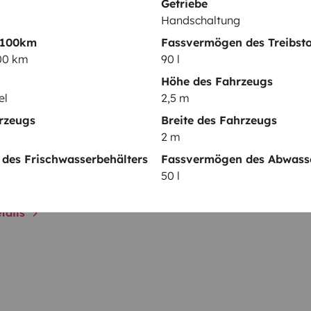
Getriebe
Rückfahrkamera
Handschaltung
 100km
Fassvermögen des Treibsto
elementen
100 km
90 l
Höhe des Fahrzeugs
el
2,5 m
Datum der Erstzulassung:
rzeugs
Breite des Fahrzeugs
 2,2 l 120
2009
2 m
des Frischwasserbehälters
Fassvermögen des Abwasse
cht:
Höhe
50 l
2,5 m
tails