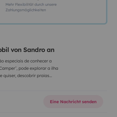
Mehr Flexibilität durch unsere
Zahlungsmöglichkeiten
obil von Sandro an
o especiais de conhecer a
mper’, pode explorar a ilha
 quiser, descobrir praias
atureza.
A carrinha, uma Peugeot
ar as subidas e curvas típicas
os dos lugares mais incríveis da
Eine Nachricht senden
jar sem preocupações nem
ara uma viagem confortável: cama