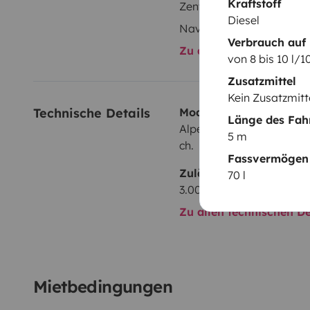
Kraftstoff
Zentralverriegelung
Diesel
Navi
Verbrauch auf
Zu allen Ausstattungs
von 8 bis 10 l/
Zusatzmittel
Kein Zusatzmitt
Technische Details
Modell:
Länge des Fah
Alpes Camping-Car Boxer
5 m
ch.
Fassvermögen 
Zulässiges Gesamtgewi
70 l
3.000 kg
Zu allen technischen De
Mietbedingungen