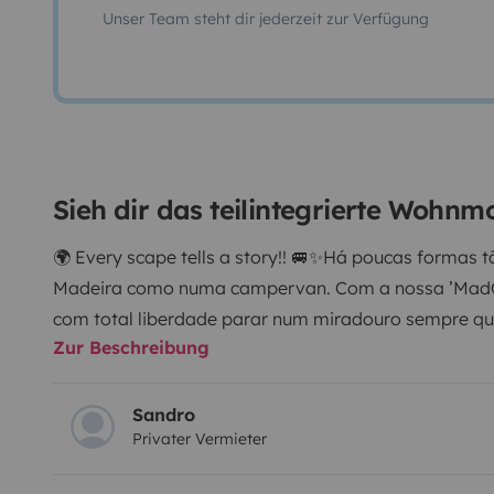
Unser Team steht dir jederzeit zur Verfügung
Sieh dir das teilintegrierte Wohnm
🌍 Every scape tells a story!! 🚐✨
Há poucas formas tã
Madeira como numa campervan. Com a nossa ’MadCa
com total liberdade parar num miradouro sempre que
Zur Beschreibung
escondidas ou simplesmente acordar rodeado pela n
de 2009 com 120cv, tem a potência ideal para enfrent
da ilha, permitindo-lhe chegar com facilidade a muit
Sandro
Privater Vermieter
Madeira. E com quilometragem ilimitada, pode via
limites.
No interior encontrará tudo o que precisa p