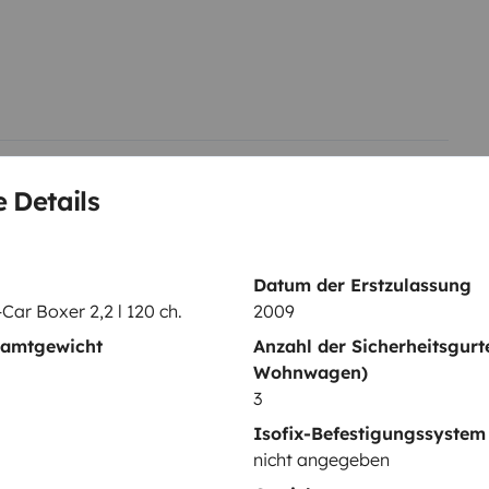
 possa viver a experiência de
ra uma escapadinha a dois, uma
simplesmente explorar a ilha de
apenas a estrada, as paisagens
e apetecer. 🏔️🌴
📍 Reserve
 Details
Datum der Erstzulassung
ar Boxer 2,2 l 120 ch.
2009
samtgewicht
Anzahl der Sicherheitsgurt
Wohnwagen)
Geschirrset
3
Täglicher Bedarf
Isofix-Befestigungssystem
nicht angegeben
Geschwindigkeitsregelung