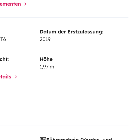
elementen
Datum der Erstzulassung:
 T6
2019
cht:
Höhe
1,97 m
tails
Führerschein (Vorder- und