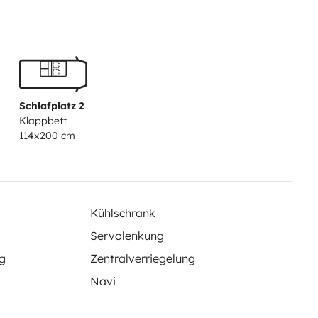
ur)
ssible de fournir 2 chaises de
he )
Schlafplatz 2
Klappbett
114x200 cm
e classique et passe sous la
Kühlschrank
Servolenkung
g
Zentralverriegelung
Navi
e… profitez d’une totale liberté