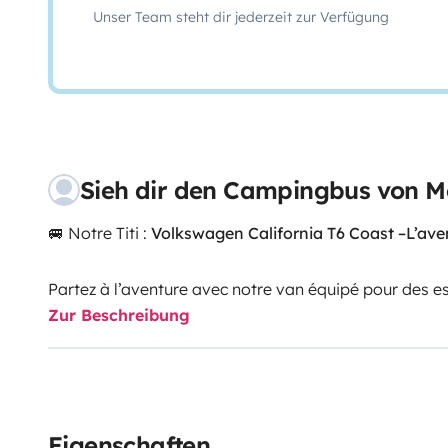
Unser Team steht dir jederzeit zur Verfügung
Sieh dir den Campingbus von 
🚐 Notre Titi :
Volkswagen California T6 Coast –L’avent
Partez à l’aventure avec notre van équipé pour des 
Zur Beschreibung
inoubliables.
Idéal pour les couples, amis ou petites familles, il all
✨
Confort & équipements :
4 couchages (lit double + toit relevable avec couchag
Eigenschaften