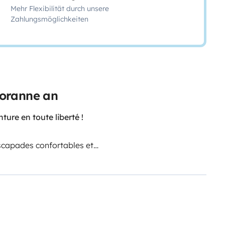
Mehr Flexibilität durch unsere
Zahlungsmöglichkeiten
Moranne an
ure en toute liberté !
escapades confortables et
ie praticité, confort et autonomie.
e)