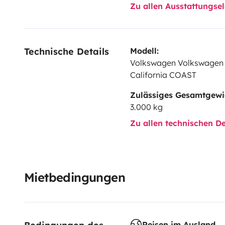
sans contrainte d’hébergement.
Zu allen Ausstattungs
N’hesitez pas à nous contacter pour plus d’infos.
Technische Details
Modell:
Volkswagen Volkswagen
California COAST
Moranne & Quentin
Zulässiges Gesamtgewi
3.000 kg
Zu allen technischen De
Mietbedingungen
Reisen im Ausland