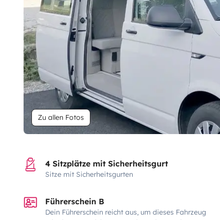
Zu allen Fotos
4 Sitzplätze mit Sicherheitsgurt
Sitze mit Sicherheitsgurten
Führerschein B
Dein Führerschein reicht aus, um dieses Fahrzeug