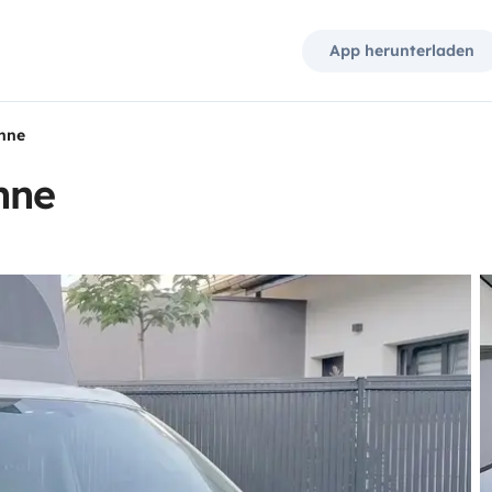
App herunterladen
nne
nne