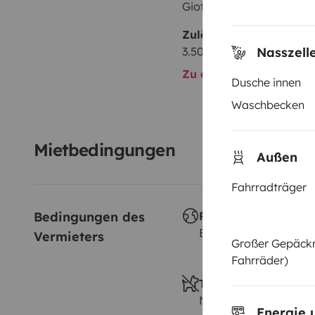
Giottiline
Zulässiges Gesamtgewi
3.500 kg
Nasszell
Zu allen technischen De
Dusche innen
Waschbecken
Mietbedingungen
Außen
Fahrradträger
Bedingungen des 
Reisen im Ausland
Erlaubt
Vermieters
Großer Gepäckr
Fahrräder)
Tiere erlaubt
Nicht erlaubt
Energie 