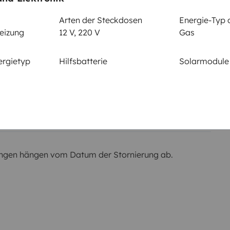
Arten der Steckdosen
Energie-Typ 
eizung
12 V, 220 V
Gas
em km
ergietyp
Hilfsbatterie
Solarmodule
r Kaution
Betrag
s
r verwaltet,
2.000 €
ngen hängen vom Datum der Stornierung ab.