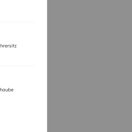
hrersitz
shaube