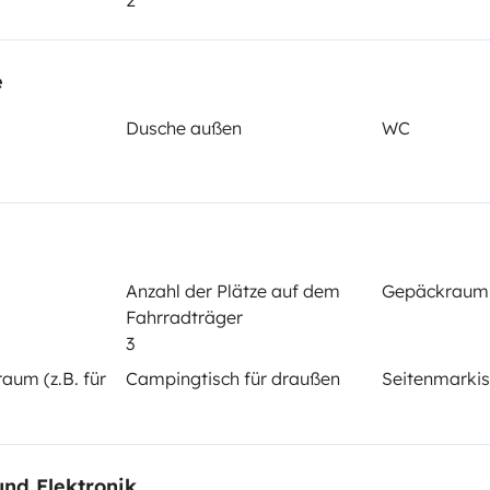
2
2018
cht:
Höhe
3,3 m
e
tails
Dusche außen
WC
Anzahl der Plätze auf dem
Gepäckraum
Fahrradträger
Führerschein (Vorder- und
3
Rückseite)
aum (z.B. für
Campingtisch für draußen
Seitenmarki
B-Klasse
Rauchen erlaubt
Nicht erlaubt
und Elektronik