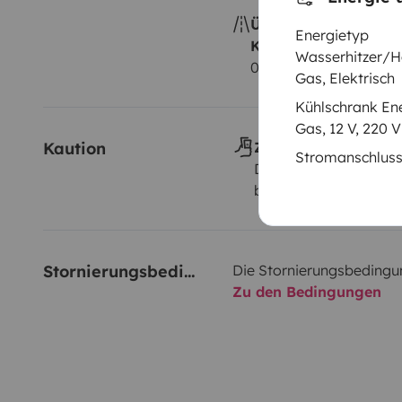
Überschreitung der
Energietyp
Kilometerpauschale
Wasserhitzer/H
0,35 € pro zusätzlich
Gas, Elektrisch
Kühlschrank En
Gas, 12 V, 220 V
Kaution
Zahlungsweise(n) de
Stromanschlus
Direkt vom Eigentüme
banküberweisung
Stornierungsbedingungen
Die Stornierungsbedingu
Zu den Bedingungen