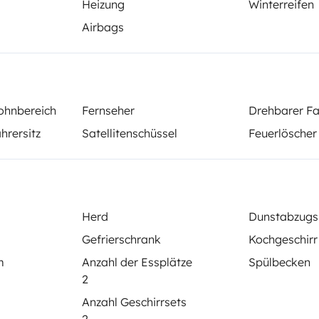
Heizung
Winterreifen
bt einen Gasanschluss außerhalb
n man ja dann noch selbst
Airbags
n möchten, ist mein Wohnmobil
 Heizung und ein beheizbarer
Winter der Spaß am verreisen
ohnbereich
Fernseher
Drehbarer Fa
WC
hrersitz
Satellitenschüssel
Feuerlöscher
Kühlschrank
Servolenkung
g
Zentralverriegelung
Herd
Dunstabzug
Gefrierschrank
Kochgeschirr
elementen
m
Anzahl der Essplätze
Spülbecken
2
Anzahl Geschirrsets
Datum der Erstzulassung: